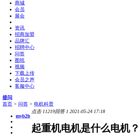
商城
会员
展会
资讯
招商加盟
品牌汇
招聘中心
问答
图纸
视频
下载上传
会员之声
客服中心
提问
首页
>
问答
>
电机科普
点击
11219
回答
1
2021-05-24 17:18
myb2b
起重机电机是什么电机