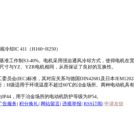
冷却IC 411（H160~H250）
z，基准工作制S3-40%。电机采用强迫通风冷却方式，使得电
装尺寸与YZ、YZR电机相同，从而保证了良好的互换性。
会(IEC)标准，其对应关系与德国DIN42681及日本JEM1
所；H级适用于环境温度不超过60℃的冶金场所。两种电动机具
P44，用于冶金场所的电动机防护等级为IP54。
广告服务
|
积分换礼
|
网站留言
|
违规举报
|
RSS订阅
|
申请友链