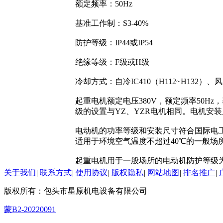
额定频率：50Hz
基准工作制：S3-40%
防护等级：IP44或IP54
绝缘等级：F级或H级
冷却方式：自冷IC410（H112~H132）、风扇
起重电机额定电压380V，额定频率50H
级的设置与YZ、YZR电机相同。电机安
电动机的功率等级和安装尺寸符合国际电工委员
适用于环境空气温度不超过40℃的一般场
起重电机用于一般场所的电动机防护等级为I
关于我们
|
联系方式
|
使用协议
|
版权隐私
|
网站地图
|
排名推广
|
版权所有：包头市星原机电设备有限公司
蒙B2-20220091