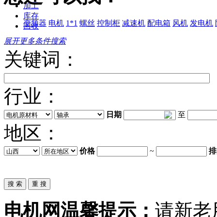
加工
库存
变频器
电机
1*1
螺丝
控制柜
减速机
配电箱
风机
发电机
回收
展开更多条件搜索
关键词：
行业：
日期
至
地区：
价格
~
排
电机网温馨提示：
请新老