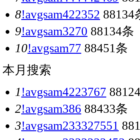
8
!avgsam422352
88134
9
!avgsam3270
88134条
10
!avgsam77
88451条
本月搜索
1
!avgsam4223767
8812
2
!avgsam386
88433条
3
!avgsam233327551
88