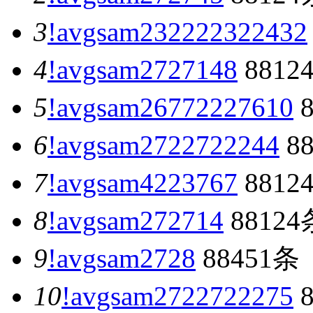
3
!avgsam232222322432
4
!avgsam2727148
8812
5
!avgsam26772227610
8
6
!avgsam2722722244
8
7
!avgsam4223767
8812
8
!avgsam272714
88124
9
!avgsam2728
88451条
10
!avgsam2722722275
8