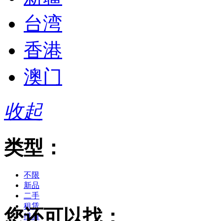
台湾
香港
澳门
收起
类型：
不限
新品
二手
租赁
您还可以找：
维修