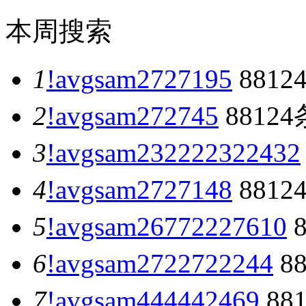
本周搜索
1
!avgsam2727195
8812
2
!avgsam272745
88124
3
!avgsam232222322432
4
!avgsam2727148
8812
5
!avgsam26772227610
8
6
!avgsam2722722244
8
7
!avgsam444442469
88