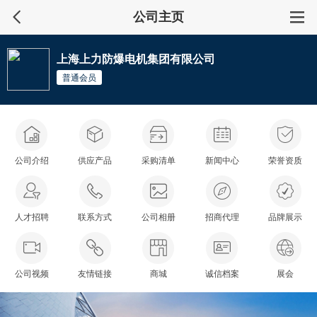
公司主页
上海上力防爆电机集团有限公司
普通会员
公司介绍
供应产品
采购清单
新闻中心
荣誉资质
人才招聘
联系方式
公司相册
招商代理
品牌展示
公司视频
友情链接
商城
诚信档案
展会