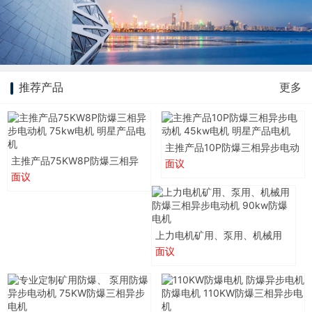
推荐产品
更多
主推产品10P防爆三相异步电动
机 45kw电机 明星产品电机
主推产品75KW8P防爆三相异
面议
步电动机 75kw电机 明星产品
面议
电机
上力电机矿用、泵用、机械用
防爆三相异步电动机 90kw防爆
面议
电机