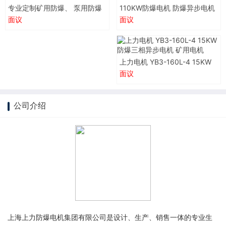
专业定制矿用防爆、 泵用防爆
110KW防爆电机 防爆异步电机
异步电动机 75KW防爆三相异
防爆电机 110KW防爆三相异步
面议
面议
步电机
电机
上力电机 YB3-160L-4 15KW
防爆三相异步电机 矿用电机
面议
公司介绍
上海上力防爆电机集团有限公司是设计、生产、销售一体的专业生