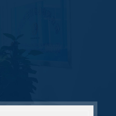
查看详情
金富菱YVP160L-2，11
KW变