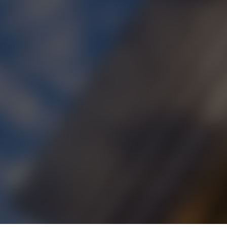
【厂家直销】CV40-1:60-3.7KW齿轮减速电机
【厂家直销】YVP132M2-6，5.5KW江门变频电机