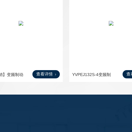
查看详情
查
销】变频制动
YVPEJ132S-4变频制
动电机4