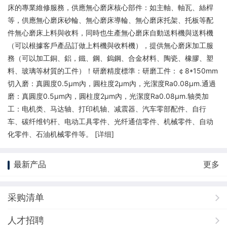
床的專業維修服務，供應無心磨床核心部件：如主軸、軸瓦、絲桿
等，供應無心磨床砂輪、無心磨床導輪、無心磨床托架、托板等配
件無心磨床上料與收料，同時也生產無心磨床自動送料機與送料機
（可以根據客戶產品訂做上料機與收料機），提供無心磨床加工服
務（可以加工銅、鋁，鐵、鋼、鎢鋼、合金材料、陶瓷、橡膠、塑
料、玻璃等材質的工件）！研磨精度標準：研磨工件：￠8*150mm
切入磨：真圓度0.5μm內，圓柱度2μm內，光潔度Ra0.08μm.通過
磨：真圓度0.5μm內，圓柱度2μm內，光潔度Ra0.08μm.轴类加
工：电机类、马达轴、打印机轴、减震器、汽车零部配件、自行
车、碳纤维钓杆、电动工具零件、光纤通信零件、机械零件、自动
化零件、石油机械零件等。 [
详细
]
最新产品
更多
采购清单
人才招聘