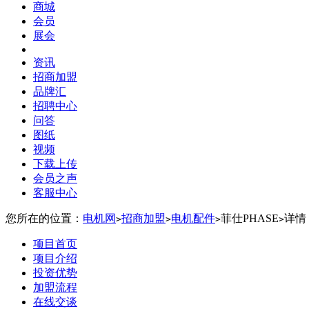
商城
会员
展会
资讯
招商加盟
品牌汇
招聘中心
问答
图纸
视频
下载上传
会员之声
客服中心
您所在的位置：
电机网
招商加盟
电机配件
菲仕PHASE
详情
>
>
>
>
项目首页
项目介绍
投资优势
加盟流程
在线交谈