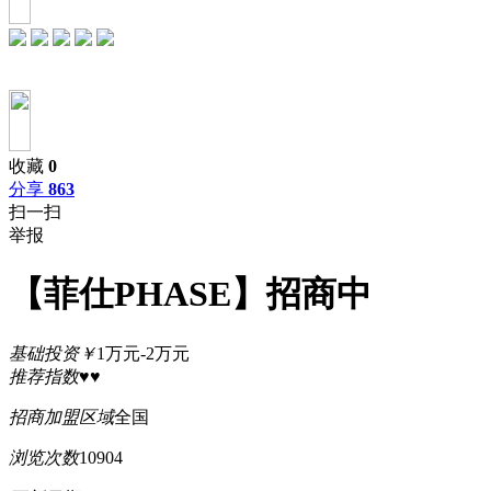
收藏
0
分享
863
扫一扫
举报
【菲仕PHASE】招商中
基础投资
￥
1万元-2万元
推荐指数
♥♥
招商加盟区域
全国
浏览次数
10904