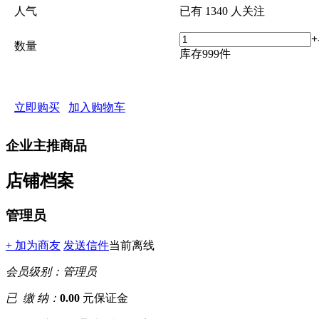
人气
已有
1340
人关注
+
数量
库存
999
件
立即购买
加入购物车
企业主推商品
店铺档案
管理员
+ 加为商友
发送信件
当前离线
会员级别：
管理员
已 缴 纳：
0.00
元保证金