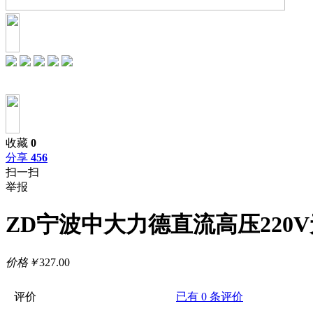
收藏
0
分享
456
扫一扫
举报
ZD宁波中大力德直流高压220V无
价格
￥
327.00
评价
已有
0
条评价