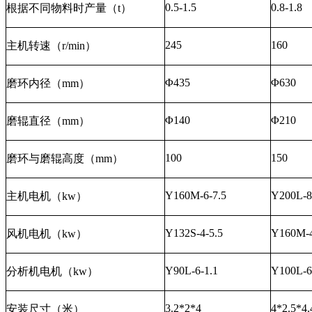
0.5-1.5
0.8-1.8
根据不同物料时产量（t）
245
160
主机转速（r/min）
Φ435
Φ630
磨环内径（mm）
Φ140
Φ210
磨辊直径（mm）
100
150
磨环与磨辊高度（mm）
Y160M-6-7.5
Y200L-8
主机电机（kw）
Y132S-4-5.5
Y160M-4
风机电机（kw）
Y90L-6-1.1
Y100L-6
分析机电机（kw）
3.2*2*4
4*2.5*4.
安装尺寸（米）