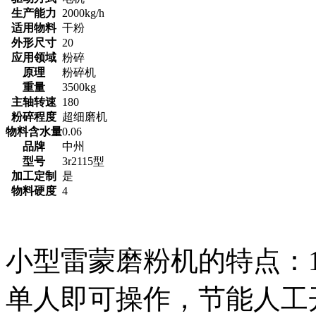
生产能力
2000kg/h
适用物料
干粉
外形尺寸
20
应用领域
粉碎
原理
粉碎机
重量
3500kg
主轴转速
180
粉碎程度
超细磨机
物料含水量
0.06
品牌
中州
型号
3r2115型
加工定制
是
物料硬度
4
小型雷蒙磨粉机的特点：
单人即可操作，节能人工