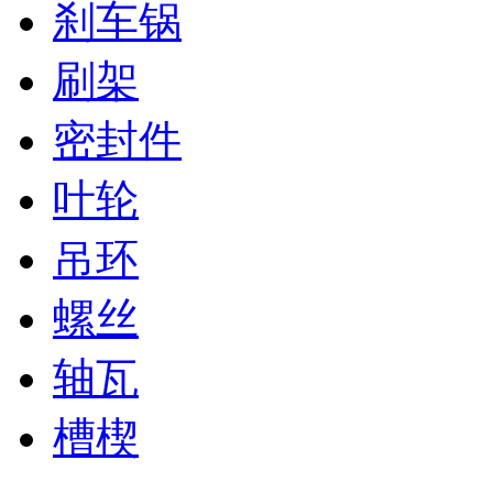
刹车锅
刷架
密封件
叶轮
吊环
螺丝
轴瓦
槽楔