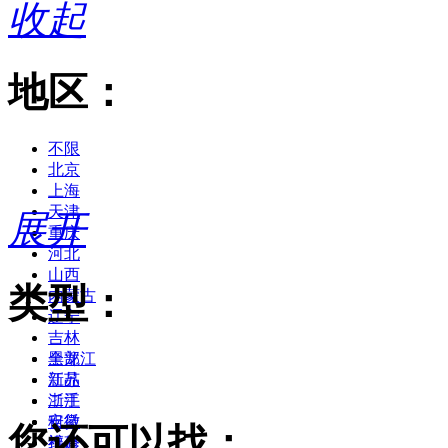
收起
地区：
不限
北京
上海
天津
展开
重庆
河北
山西
类型：
内蒙古
辽宁
吉林
黑龙江
全部
江苏
新品
浙江
二手
安徽
租赁
您还可以找：
福建
维修