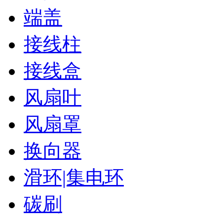
端盖
接线柱
接线盒
风扇叶
风扇罩
换向器
滑环|集电环
碳刷