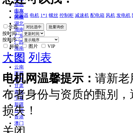
江西
加工
山东
库存
变频器
电机
1*1
螺丝
控制柜
减速机
配电箱
风机
发电机
河南
回收
湖北
全选
湖南
按时间：
广东
按顺序：
广西
标价
图片
VIP
海南
大图
列表
四川
贵州
云南
西藏
电机网温馨提示：
请新老
陕西
甘肃
布者身份与资质的甄别，
青海
宁夏
新疆
损失！
台湾
香港
澳门
关闭