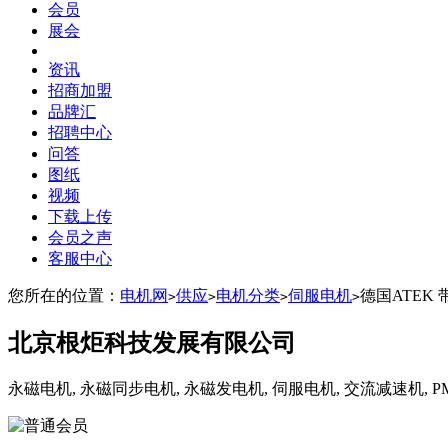
会员
展会
资讯
招商加盟
品牌汇
招聘中心
问答
图纸
视频
下载上传
会员之声
客服中心
您所在的位置：
电机网
供应
电机分类
伺服电机
德国ATEK
>
>
>
>
北京根炬科技发展有限公司
永磁电机, 永磁同步电机, 永磁发电机, 伺服电机, 交流减速机, PM Motor, PM 