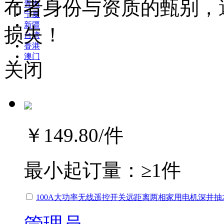
布者身份与资质的甄别，
青海
宁夏
新疆
损失！
台湾
香港
澳门
关闭
￥149.80
/件
最小起订量：
≥1件
100A大功率无线遥控开关远距离两相家用电机深井