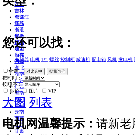
类型：
辽宁
吉林
黑龙江
全部
江苏
新品
浙江
二手
安徽
租赁
您还可以找：
福建
维修
江西
加工
山东
库存
变频器
电机
1*1
螺丝
控制柜
减速机
配电箱
风机
发电机
河南
回收
湖北
全选
湖南
按时间：
广东
按顺序：
广西
标价
图片
VIP
海南
大图
列表
四川
贵州
云南
西藏
电机网温馨提示：
请新老
陕西
甘肃