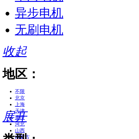
异步电机
无刷电机
收起
地区：
不限
北京
上海
天津
展开
重庆
河北
山西
内蒙古