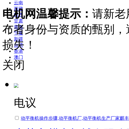
云南
西藏
电机网温馨提示：
请新老
陕西
甘肃
布者身份与资质的甄别，
青海
宁夏
新疆
损失！
台湾
香港
澳门
关闭
电议
动平衡机操作步骤,动平衡机厂,动平衡机生产厂家麒