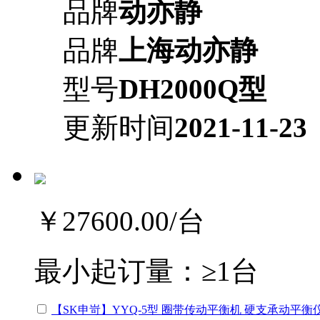
品牌
动亦静
品牌
上海动亦静
型号
DH2000Q型
更新时间
2021-11-23
￥27600.00
/台
最小起订量：
≥1台
【SK申岢】YYQ-5型 圈带传动平衡机 硬支承动平