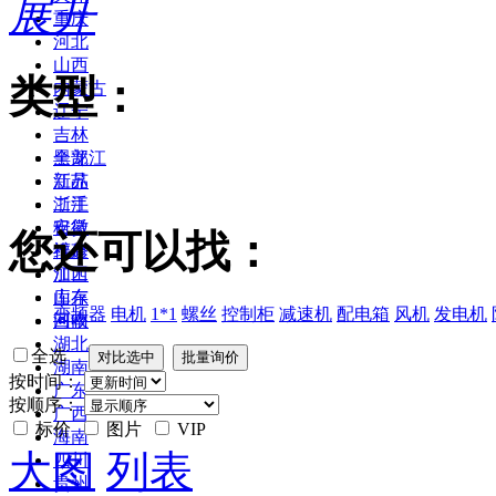
展开
重庆
河北
山西
类型：
内蒙古
辽宁
吉林
黑龙江
全部
江苏
新品
浙江
二手
安徽
租赁
您还可以找：
福建
维修
江西
加工
山东
库存
变频器
电机
1*1
螺丝
控制柜
减速机
配电箱
风机
发电机
河南
回收
湖北
全选
湖南
按时间：
广东
按顺序：
广西
标价
图片
VIP
海南
大图
列表
四川
贵州