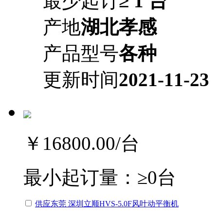
最少起订
≥ 1 台
产地
湖北孝感
产品型号
各种
更新时间
2021-11-23
￥16800.00
/台
最小起订量：
≥0台
供应东莞 深圳立顺HVS-5.0F风叶动平衡机