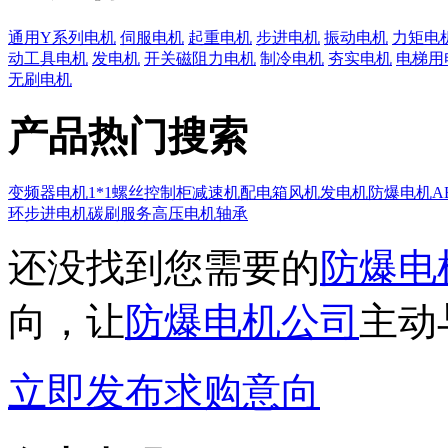
通用Y系列电机
伺服电机
起重电机
步进电机
振动电机
力矩电
动工具电机
发电机
开关磁阻力电机
制冷电机
夯实电机
电梯用
无刷电机
产品热门搜索
变频器
电机
1*1
螺丝
控制柜
减速机
配电箱
风机
发电机
防爆电机
A
环
步进电机
碳刷
服务
高压电机
轴承
还没找到您需要的
防爆电
向，让
防爆电机公司
主动
立即发布求购意向