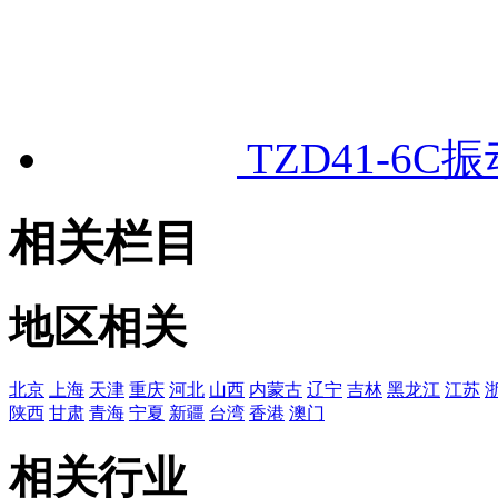
TZD41-6C振
相关栏目
地区相关
北京
上海
天津
重庆
河北
山西
内蒙古
辽宁
吉林
黑龙江
江苏
陕西
甘肃
青海
宁夏
新疆
台湾
香港
澳门
相关行业