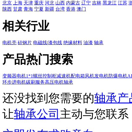
北京
上海
天津
重庆
河北
山西
内蒙古
辽宁
吉林
黑龙江
江苏
陕西
甘肃
青海
宁夏
新疆
台湾
香港
澳门
相关行业
电机壳
硅钢片
电磁线|漆包线
绝缘材料
油漆
轴承
产品热门搜索
变频器
电机
1*1
螺丝
控制柜
减速机
配电箱
风机
发电机
防爆电机
A
环
步进电机
碳刷
服务
高压电机
轴承
还没找到您需要的
轴承产
让
轴承公司
主动与您联系