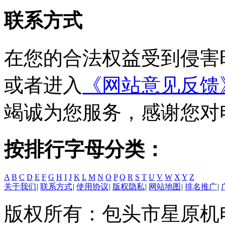
联系方式
在您的合法权益受到侵害
或者进入
《网站意见反馈
竭诚为您服务，感谢您对
按排行字母分类：
A
B
C
D
E
F
G
H
I
J
K
L
M
N
O
P
Q
R
S
T
U
V
W
X
Y
Z
关于我们
|
联系方式
|
使用协议
|
版权隐私
|
网站地图
|
排名推广
|
版权所有：包头市星原机