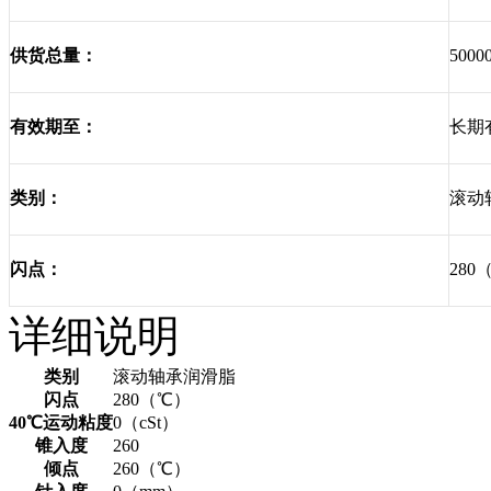
5000
供货总量：
长期
有效期至：
滚动
类别：
280
闪点：
详细说明
类别
滚动轴承润滑脂
闪点
280（℃）
40℃运动粘度
0（cSt）
锥入度
260
倾点
260（℃）