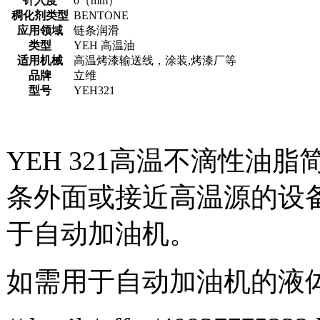
针入度
0（mm）
稠化剂类型
BENTONE
应用领域
链条润滑
类型
YEH 高温油
适用机械
高温烤漆输送线，涂装,烤漆厂等
品牌
立维
型号
YEH321
YEH 321高温不滴性油
条外面或接近高温源的设
于自动加油机。
如需用于自动加油机的液