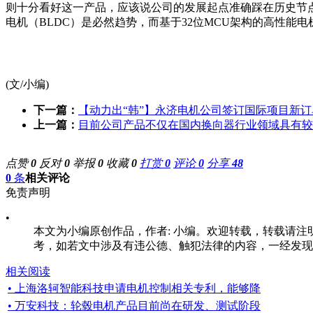
则十分看好这一产品，应该说公司的发展起点准确踩在历史节点
电机（BLDC）是必然趋势，而基于32位MCU架构的高性能
(文/小编)
下一篇：
【动力出“韩”】永济电机公司签订国际项目新订
上一篇：
目前公司产品不仅在国内换向器行业领域具有较
点赞
0
反对
0
举报
0
收藏
0
打赏
0
评论
0
分享
48
0
条
相关评论
免责声明
•
本文为小编原创作品，作者: 小编。欢迎转载，转载请注明原文出处：
考，如若文中涉及有违公德、触犯法律的内容，一经发现
相关阅读
• 上海洛轲智能科技申请电机控制相关专利，能够降
• 万安科技：轮毂电机产品目前尚在研发、测试阶段