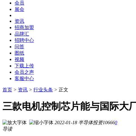
会员
展会
资讯
招商加盟
品牌汇
招聘中心
问答
图纸
视频
下载上传
会员之声
客服中心
首页
>
资讯
>
行业头条
>
正文
三款电机控制芯片能与国际大
2022-01-18
半导体投资
10666
0
导读